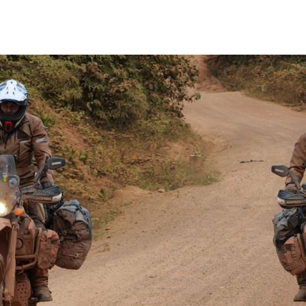
MOTOS / EQUIPEMENTS
PHOTOS & VIDEOS
SUIVEZ NO
SAS-ASSURANCE MOTO
ASSURANCE PERSONNELLE SANTE / S
CONTACT