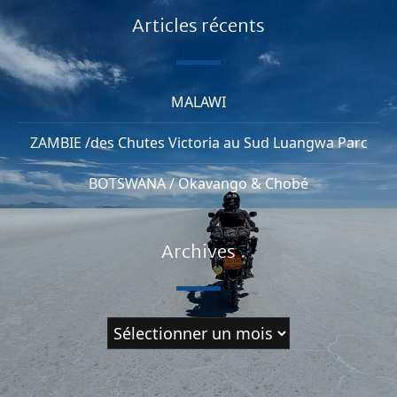
Articles récents
MALAWI
ZAMBIE /des Chutes Victoria au Sud Luangwa Parc
BOTSWANA / Okavango & Chobé
Archives